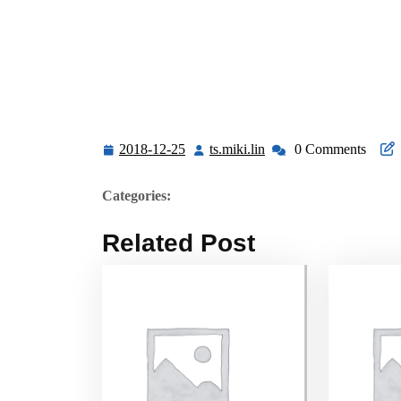
2018-12-25
ts.miki.lin
0 Comments
2018-
ts.miki.lin
12-
25
Categories:
Related Post