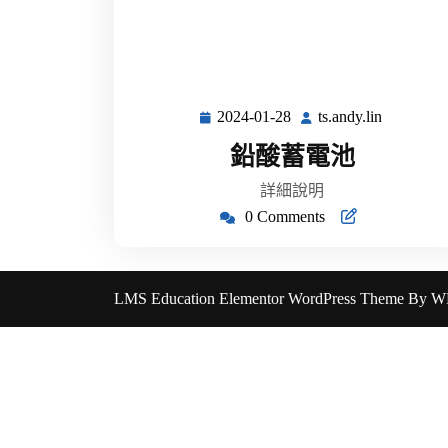
2024-01-28
ts.andy.lin
2024-
ts.andy.lin
01-
鉛酸蓄電池
28
詳細說明
0 Comments
LMS Education Elementor WordPress Theme
By WP