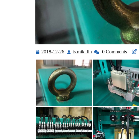
2018-12-26
ts.miki.lin
0 Comments
2018-
ts.miki.lin
12-
26