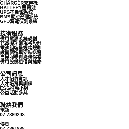
CHARGER充電機
BATTERY蓄電池
UPS不斷電系統
BMS電池管理系統
GFD漏電偵測系統
技術服務
備用電源系統規劃
充電機功能規格設計
電池組容量規格規劃
設備製造與安裝送電
售後服務與歲修保養
備用設備租借與搶修
公司訊息
人才招募資訊
人才培育與訓練
ESG推動小組
公益活動參與
聯絡我們
電話
07-7889298
傳真
07-7881838