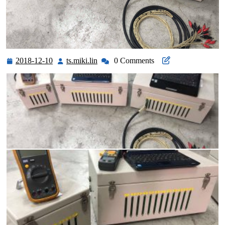
2018-12-10
ts.miki.lin
0 Comments
2018-
ts.miki.lin
12-
10